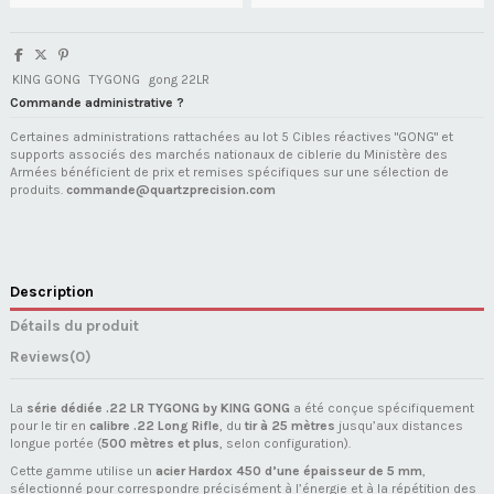
KING GONG
TYGONG
gong 22LR
Commande administrative ?
Certaines administrations rattachées au lot 5 Cibles réactives "GONG" et
supports associés des marchés nationaux de ciblerie du Ministère des
Armées bénéficient de prix et remises spécifiques sur une sélection de
produits.
commande@quartzprecision.com
Description
Détails du produit
Reviews
(0)
La
série dédiée .22 LR TYGONG by KING GONG
a été conçue spécifiquement
pour le tir en
calibre .22 Long Rifle
, du
tir à 25 mètres
jusqu’aux distances
longue portée (
500 mètres et plus
, selon configuration).
Cette gamme utilise un
acier Hardox 450 d’une épaisseur de 5 mm
,
sélectionné pour correspondre précisément à l’énergie et à la répétition des