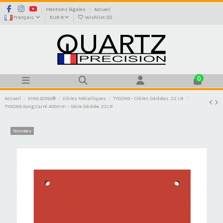
Mentions légales
Accueil
Français
EUR €
Wishlist (
0
)
0
Accueil
KING GONG®
Cibles Métalliques
TYGONG - Cibles Dédiées .22 LR
TYGONG Gong Carré 400mm - Série Dédiée .22LR
Nouveau