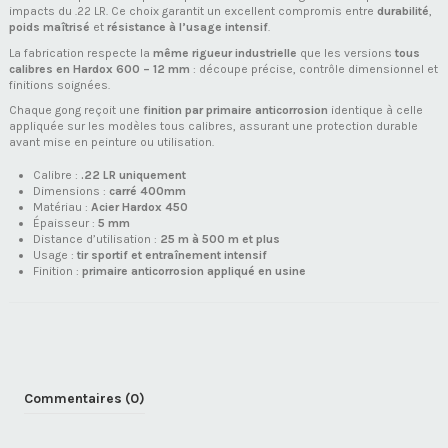
impacts du .22 LR. Ce choix garantit un excellent compromis entre
durabilité
,
poids maîtrisé
et
résistance à l’usage intensif
.
La fabrication respecte la
même rigueur industrielle
que les versions
tous
calibres en Hardox 600 – 12 mm
: découpe précise, contrôle dimensionnel et
finitions soignées.
Chaque gong reçoit une
finition par primaire anticorrosion
identique à celle
appliquée sur les modèles tous calibres, assurant une protection durable
avant mise en peinture ou utilisation.
Calibre :
.22 LR uniquement
Dimensions :
carré 400mm
Matériau :
Acier Hardox 450
Épaisseur :
5 mm
Distance d’utilisation :
25 m à 500 m et plus
Usage :
tir sportif et entraînement intensif
Finition :
primaire anticorrosion appliqué en usine
Commentaires (0)