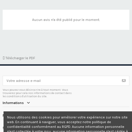
Aucun avis n'a été publié pour le moment.

Télécharger le PDF
Vous pouvez vous désinscrire à tout moment. Vous
trouverez pour cela nos informations de contact dans
les conditions d'utilisation du site.
Informations
Nous contacter
Nous utilisons des cookies pour améliorer votre expérience sur notre site
web. En continuant à naviguer, vous acceptez notre politique de
confidentialité conformément au RGPD. Aucune information personnelle
Suivez-nous
n'est collectée à votre insu, aucune information personnelle n'est cédée à