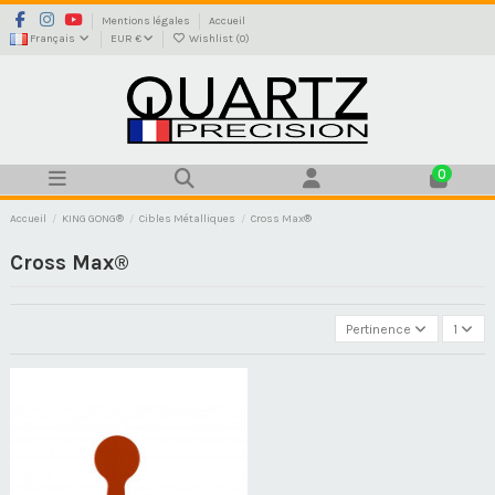
Mentions légales
Accueil
Français
EUR €
Wishlist (
0
)
0
Accueil
KING GONG®
Cibles Métalliques
Cross Max®
Cross Max®
Pertinence
1