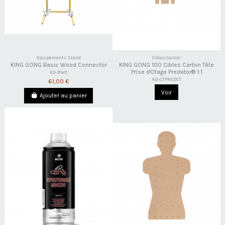
Equipements Stand
Cibles Carton
KING GONG Basic Wood Connector
KING GONG 100 Cibles Carton Tête
Prise d'Otage Predator® 1:1
KG-BWC
KG-CTPREDCT
61,00 €
Voir
Ajouter au panier