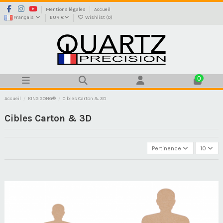
Mentions légales
Accueil
Français
EUR €
Wishlist (
0
)
0
Accueil
KING GONG®
Cibles Carton & 3D
Cibles Carton & 3D
Pertinence
10