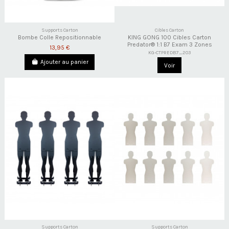
Supports Carton
Cibles Carton
Bombe Colle Repositionnable
KING GONG 100 Cibles Carton
Predator® 1:1 B7 Exam 3 Zones
13,95 €
KG-CTPREDB7_2O3
Ajouter au panier
Voir
Supports Carton
Supports Carton