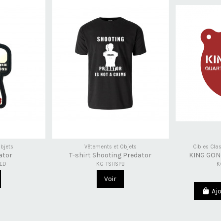
bjets
Vêtements et Objets
Cibles Cla
ator
T-shirt Shooting Predator
KING GON
ED
KG-TSHSPB
K
Voir
Aj