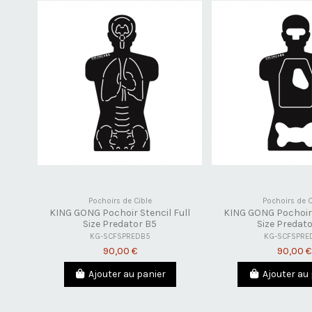
Pochoirs de Cible
Pochoirs de C
KING GONG Pochoir Stencil Full
KING GONG Pochoir 
Size Predator B5
Size Predat
KG-SCFSPREDB5
KG-SCFSPRE
90,00 €
90,00 €
Ajouter au panier
Ajouter au