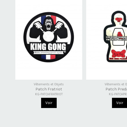
Vêtements et Objets
Vêtements et O
Patch Fratriot
Patch Pred
KG-PATCHFRATRIOT
KG-PATCHPR
Voir
Voir