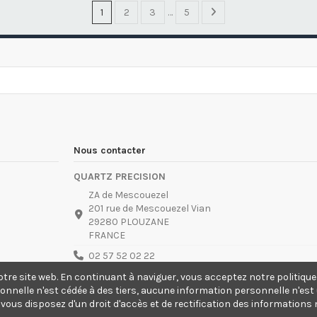
1
2
3
…
5
Nous contacter
QUARTZ PRECISION
ZA de Mescouezel
201 rue de Mescouezel Vian
29280 PLOUZANE
FRANCE
02 57 52 02 22
otre site web. En continuant à naviguer, vous acceptez notre politi
contact@quartzprecision.com
nnelle n'est cédée à des tiers, aucune information personnelle n'est u
Accès
sur site sur rendez-vous uniquement.
tés, vous disposez d'un droit d'accès et de rectification des informati