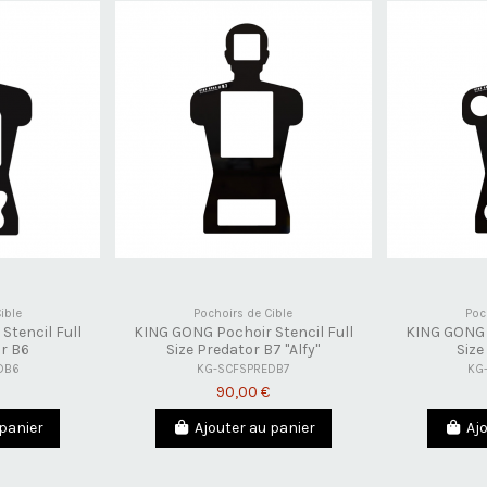
ible
Pochoirs de Cible
Poc
Stencil Full
KING GONG Pochoir Stencil Full
KING GONG P
or B6
Size Predator B7 "Alfy"
Size
DB6
KG-SCFSPREDB7
KG
90,00 €
 panier
Ajouter au panier
Aj