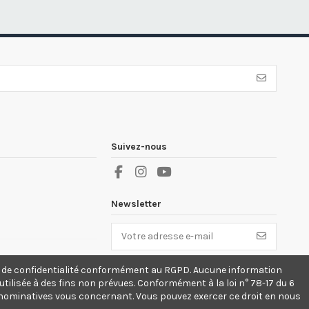
Suivez-nous
Newsletter
Vous pouvez vous désinscrire à tout
que de confidentialité conformément au RGPD. Aucune information
moment. Vous trouverez pour cela nos
informations de contact dans les conditions
tilisée à des fins non prévues. Conformément à la loi n° 78-17 du 6
d'utilisation du site.
ons nominatives vous concernant. Vous pouvez exercer ce droit en nous