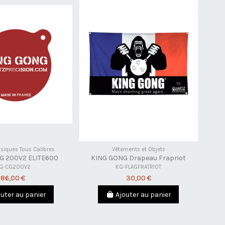
ssiques Tous Calibres
Vêtements et Objets
G 200V2 ELITE600
KING GONG Drapeau Frapriot
G-CG200V2
KG-FLAGFRATRIOT
86,00 €
30,00 €
outer au panier
Ajouter au panier