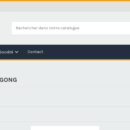
Contact
Société
G GONG