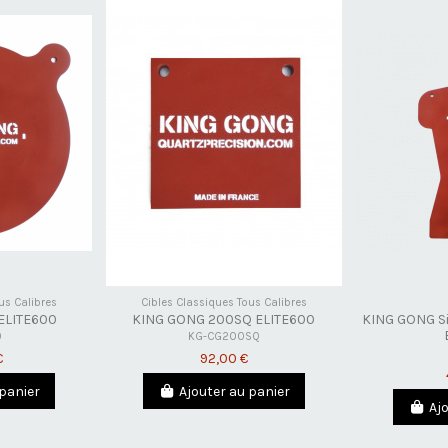
us Calibres
Cibles Classiques Tous Calibres
ELITE600
KING GONG 200SQ ELITE600
KING GONG Si
0
KG-CG200SQ
€
92,00 €
 panier
Ajouter au panier
Aj