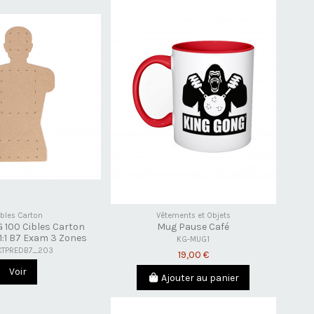
ibles Carton
Vêtements et Objets
 100 Cibles Carton
Mug Pause Café
1:1 B7 Exam 3 Zones
KG-MUG1
CTPREDB7_2O3
19,00 €
Voir
Ajouter au panier