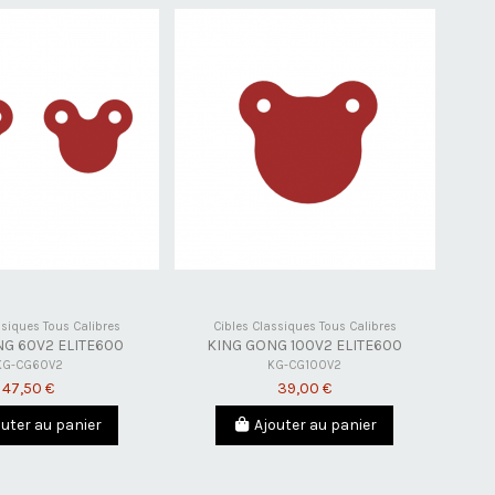
ssiques Tous Calibres
Cibles Classiques Tous Calibres
G 60V2 ELITE600
KING GONG 100V2 ELITE600
KG-CG60V2
KG-CG100V2
47,50 €
39,00 €
outer au panier
Ajouter au panier