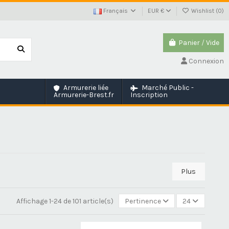
Français
EUR €
Wishlist (
0
)
Panier
/
Vide
Connexion
Armurerie liée
Marché Public -
Armurerie-Brest.fr
Inscription
Plus
Affichage 1-24 de 101 article(s)
Pertinence
24