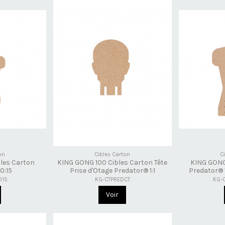
on
Cibles Carton
C
les Carton
KING GONG 100 Cibles Carton Tête
KING GONG
0:15
Prise d'Otage Predator® 1:1
Predator® 
015
KG-CTPREDCT
KG-
Voir