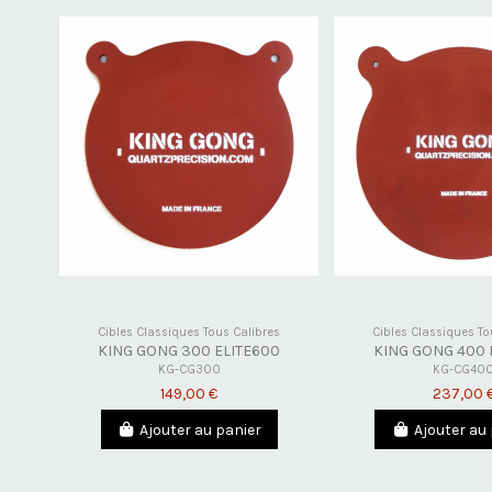
Cibles Classiques Tous Calibres
Cibles Classiques To
KING GONG 300 ELITE600
KING GONG 400 
KG-CG300
KG-CG40
149,00 €
237,00 
Ajouter au panier
Ajouter au