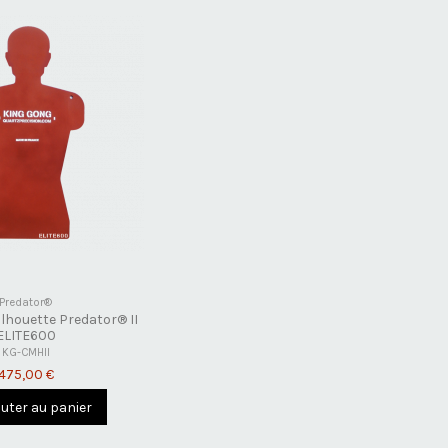
Predator®
lhouette Predator® II
ELITE600
KG-CMHII
475,00 €
outer au panier