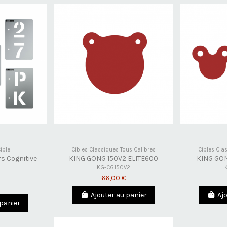
ible
Cibles Classiques Tous Calibres
Cibles Cla
s Cognitive
KING GONG 150V2 ELITE600
KING GON
s
KG-CG150V2
66,00 €
Ajouter au panier
Aj
 panier