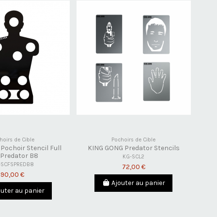
hoirs de Cible
Pochoirs de Cible
ochoir Stencil Full
KING GONG Predator Stencils
 Predator B8
KG-SCL2
-SCFSPREDB8
72,00 €
90,00 €
Ajouter au panier
outer au panier